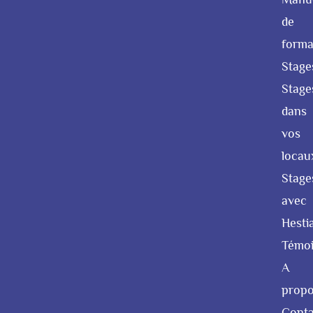
de
forma
Stage
Stage
dans
vos
locau
Stage
avec
Hesti
Témo
A
prop
Conta