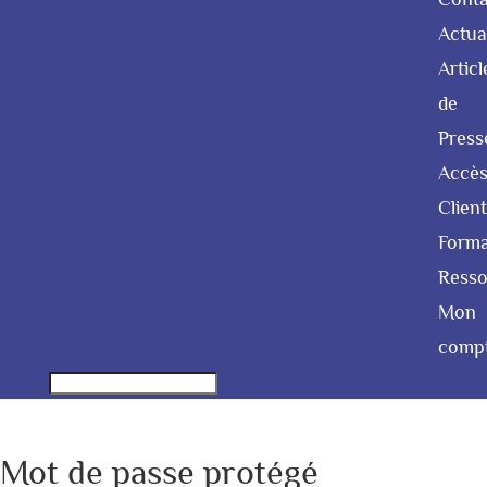
Actua
Articl
de
Press
Accè
Client
Forma
Resso
Mon
comp
Mot de passe protégé