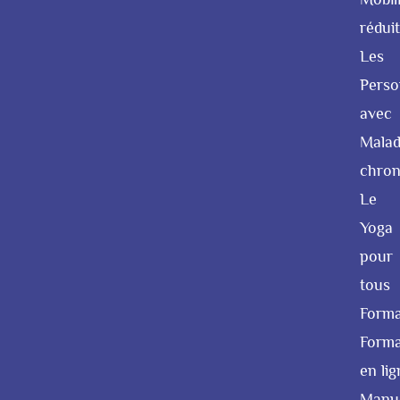
rédui
Les
Perso
avec
Malad
chron
Le
Yoga
pour
tous
Forma
Forma
en lig
Manu