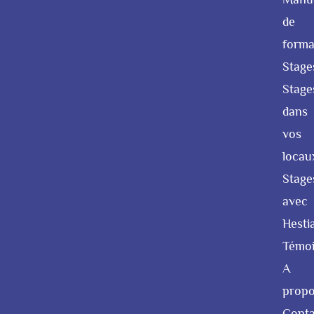
de
forma
Stage
Stage
dans
vos
locau
Stage
avec
Hesti
Témo
A
prop
Conta