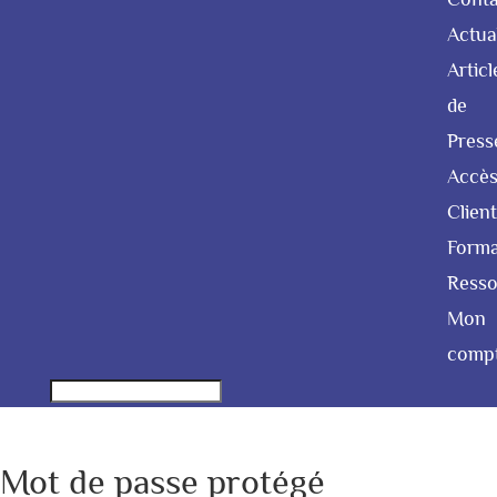
Actua
Articl
de
Press
Accè
Client
Forma
Resso
Mon
comp
Mot de passe protégé