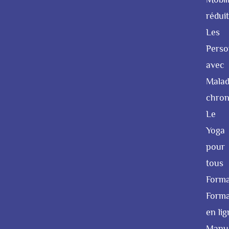
rédui
Les
Perso
avec
Malad
chron
Le
Yoga
pour
tous
Forma
Forma
en lig
Manu